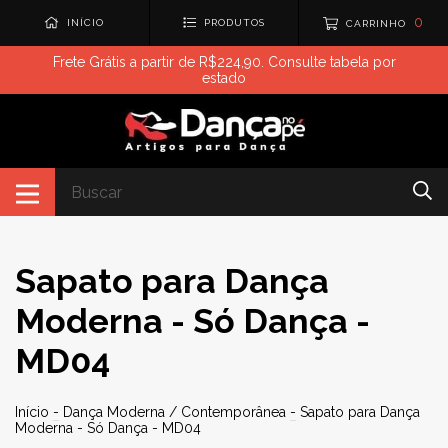
0
INÍCIO
PRODUTOS
CARRINHO
Frete Grátis a partir de R$224,90. Consulte tabela por
estado
Sapato para Dança
Moderna - Só Dança -
MD04
Início
-
Dança Moderna / Contemporânea
-
Sapato para Dança
Moderna - Só Dança - MD04