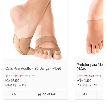
Protetor para Metat
Cat's Paw Adulto - Só Dança - MD16
MD20
4
x de
R$11,48
sem juros
4
x de
R$11,73
sem juros
R$45,90
R$46,90
R$42,23
R$43,15
com
com
COMPRAR