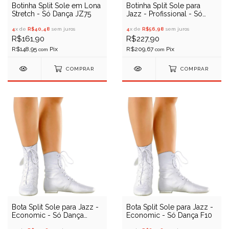
Botinha Split Sole em Lona
Botinha Split Sole para
Stretch - Só Dança JZ75
Jazz - Profissional - Só
Dança JZE43
4
x de
R$40,48
sem juros
4
x de
R$56,98
sem juros
R$161,90
R$227,90
R$148,95
R$209,67
com
com
COMPRAR
COMPRAR
Bota Split Sole para Jazz -
Bota Split Sole para Jazz -
Economic - Só Dança
Economic - Só Dança F10
F11/A