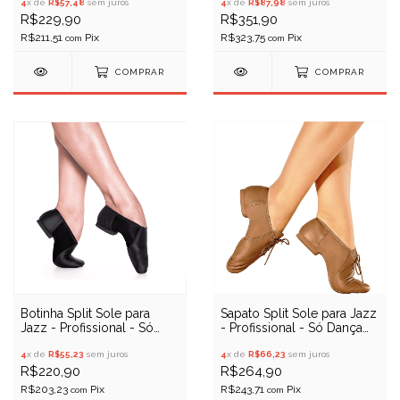
4
x de
R$57,48
sem juros
4
x de
R$87,98
sem juros
R$229,90
R$351,90
R$211,51
R$323,75
com
com
COMPRAR
COMPRAR
Botinha Split Sole para
Sapato Split Sole para Jazz
Jazz - Profissional - Só
- Profissional - Só Dança
Dança F56/A (Sola de
F54
Camurça)
4
x de
R$55,23
sem juros
4
x de
R$66,23
sem juros
R$220,90
R$264,90
R$203,23
R$243,71
com
com