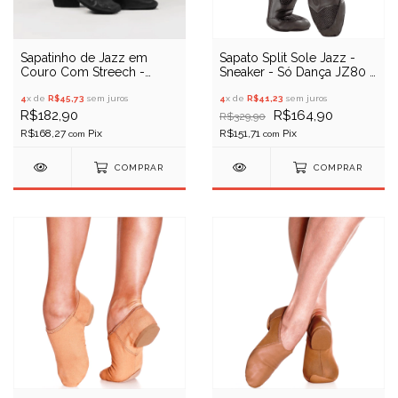
Sapatinho de Jazz em
Sapato Split Sole Jazz -
Couro Com Streech -
Sneaker - Só Dança JZ80 -
Evidence Ballet 00016
Liquidação
4
x de
R$45,73
sem juros
4
x de
R$41,23
sem juros
R$182,90
R$164,90
R$329,90
R$168,27
R$151,71
com
com
COMPRAR
COMPRAR