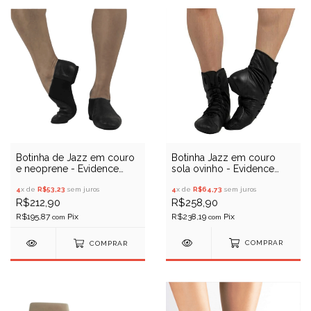
Botinha Jazz em couro
Botinha de Jazz em couro
sola ovinho - Evidence
e neoprene - Evidence
Ballet 00014
Ballet 00012
4
x de
R$64,73
sem juros
4
x de
R$53,23
sem juros
R$258,90
R$212,90
R$238,19
R$195,87
com
com
COMPRAR
COMPRAR