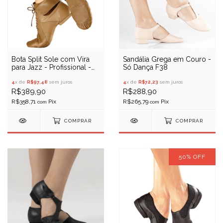
Bota Split Sole com Vira
Sandália Grega em Couro -
para Jazz - Profissional -
Só Dança F38
Só Dança F59
4
x de
R$97,48
sem juros
4
x de
R$72,23
sem juros
R$389,90
R$288,90
R$358,71
R$265,79
com
com
COMPRAR
COMPRAR
50
%
OFF