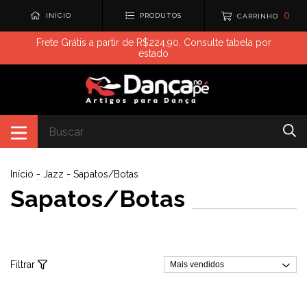
0
INÍCIO
PRODUTOS
CARRINHO
Frete Grátis a partir de R$224,90. Consulte tabela por
estado
Início
-
Jazz
-
Sapatos/Botas
Sapatos/Botas
Filtrar