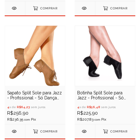
COMPRAR
COMPRAR
Sapato Split Sole para Jazz
Botinha Split Sole para
- Profissional - Só Dança
Jazz - Profissional - Só
F54/A (sola de camurça)
Dança F56
4
x de
R$64,23
sem juros
4
x de
R$56,48
sem juros
R$256,90
R$225,90
R$236,35
R$207,83
com
com
COMPRAR
COMPRAR