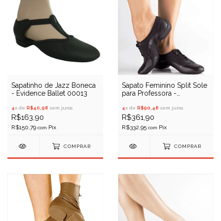
Sapatinho de Jazz Boneca
Sapato Feminino Split Sole
- Evidence Ballet 00013
para Professora -
Profissional - Só Dança
4
x de
R$40,98
sem juros
JZ99
4
x de
R$90,48
sem juros
R$163,90
R$361,90
R$150,79
R$332,95
com
com
COMPRAR
COMPRAR