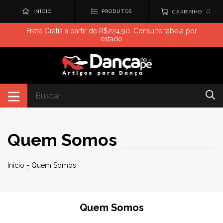
0
INÍCIO
PRODUTOS
CARRINHO
Frete Grátis a partir de R$224,90. Consulte tabela por
estado
Quem Somos
Início
-
Quem Somos
Quem Somos