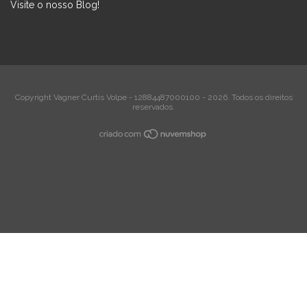
Visite o nosso Blog!
Copyright Vagner Curtis Volpe - 12884487000100 - 2026. Todos os direitos
reservados.