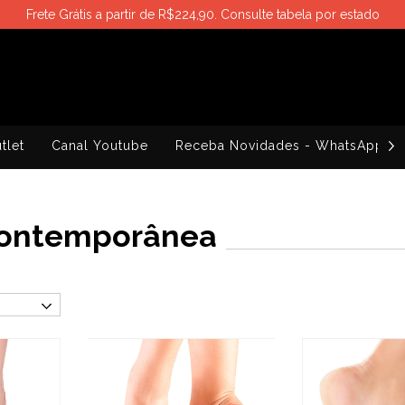
Frete Grátis a partir de R$224,90. Consulte tabela por estado
tlet
Canal Youtube
Receba Novidades - WhatsApp
Contemporânea