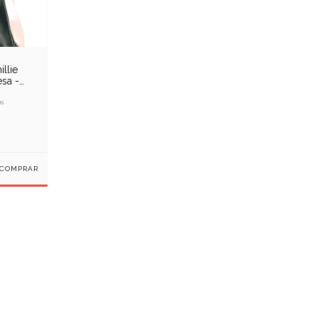
illie
esa -
s
COMPRAR