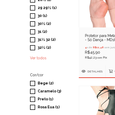
29 29½ (1)
30 (1)
30½ (2)
31 (2)
Protetor para Met
31½ 32 (2)
- Só Dança - MD1
32½ (2)
4
x de
R$11,48
sem juro
R$45,90
R$42,23
Ver todos
com
DETALHES
Cor/cor
Bege (2)
Caramelo (3)
Preto (1)
Rosa Eua (1)