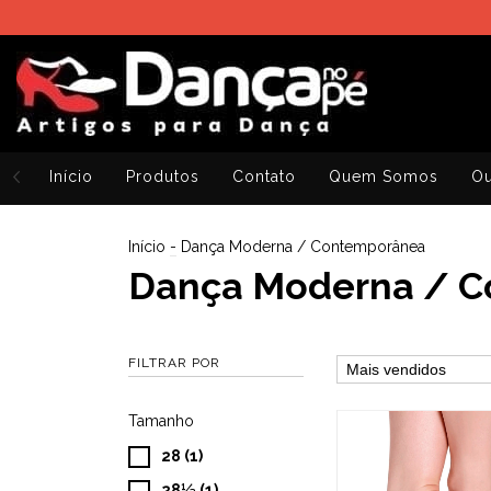
Início
Produtos
Contato
Quem Somos
Ou
Início
-
Dança Moderna / Contemporânea
Dança Moderna / 
FILTRAR POR
Tamanho
28 (1)
28½ (1)