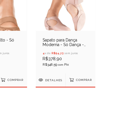
lto - Só
Sapato para Dança
6
Moderna - Só Dança -
MD04
 juros
4
x de
R$94,73
sem juros
R$378,90
R$348,59
com
COMPRAR
DETALHES
COMPRAR