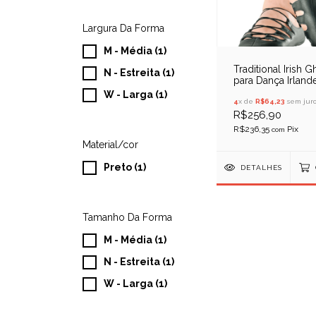
Largura Da Forma
M - Média (1)
Traditional Irish Gh
N - Estreita (1)
para Dança Irland
Só Dança F80
W - Larga (1)
4
x de
R$64,23
sem juro
R$256,90
R$236,35
com
Material/cor
Preto (1)
DETALHES
Tamanho Da Forma
M - Média (1)
N - Estreita (1)
W - Larga (1)