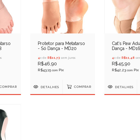
atarso
Protetor para Metatarso
Cat's Paw Adu
8
- Só Dança - MD20
Dança - MD1
s
4
x de
R$11,73
sem juros
4
x de
R$11,48
sem
R$46,90
R$45,90
R$43,15
R$42,23
com
com
COMPRAR
DETALHES
COMPRAR
DETALHES