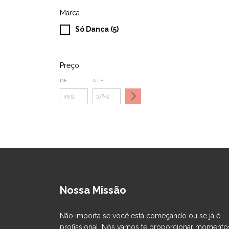
Marca
Só Dança (5)
Preço
DE
ATÉ
Nossa Missão
Não importa se você está começando ou se já é
profissional. Nós vamos te proporcionar momento