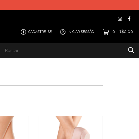
0
R$0,00
CADASTRE-SE
INICIAR SESSÃO
-
Casual