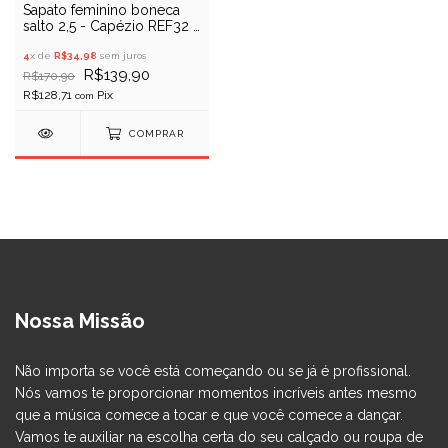
Sapato feminino boneca
salto 2,5 - Capézio REF32 -
Liquidação
4
x de
R$34,98
sem juros
R$139,90
R$170,90
R$128,71
com
COMPRAR
Nossa Missão
Não importa se você está começando ou se já é profissional.
Nós vamos te proporcionar momentos incríveis antes mesmo
que a música comece a tocar e que você comece a dançar.
Vamos te auxiliar na escolha certa do seu calçado ou roupa de