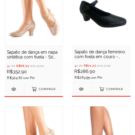
Sapato de dança feminino
Sapato de dança em napa
com fivela em couro -
sintética com fivela - Só
Evidence Ballet - 00050
Dança CH52
4
x de
R$71,73
sem juros
4
x de
R$88,23
sem juros
R$286,90
R$352,90
R$263,95
R$324,67
com
com
COMPRAR
COMPRAR