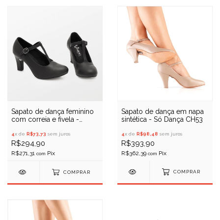
Sapato de dança em napa
Sapato de dança feminino
sintética - Só Dança CH53
com correia e fivela -
Evidence Ballet - 00051
4
x de
R$98,48
sem juros
4
x de
R$73,73
sem juros
R$393,90
R$294,90
R$362,39
R$271,31
com
com
COMPRAR
COMPRAR