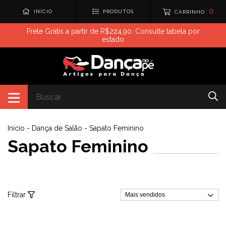
0
INÍCIO
PRODUTOS
CARRINHO
Frete Grátis a partir de R$224,90. Consulte tabela por
estado
Início
-
Dança de Salão
-
Sapato Feminino
Sapato Feminino
Filtrar