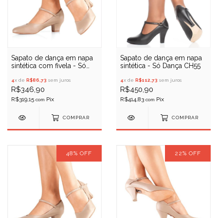
Sapato de dança em napa
Sapato de dança em napa
sintética com fivela - Só
sintética - Só Dança CH55
Dança CH50
4
x de
R$86,73
sem juros
4
x de
R$112,73
sem juros
R$346,90
R$450,90
R$319,15
R$414,83
com
com
COMPRAR
COMPRAR
48
%
OFF
22
%
OFF