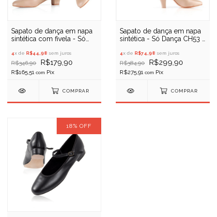
Sapato de dança em napa
Sapato de dança em napa
sintética com fivela - Só
sintética - Só Dança CH53 -
Dança CH50 - Liquidação
(Liquidação)
4
x de
R$44,98
sem juros
4
x de
R$74,98
sem juros
R$179,90
R$299,90
R$346,90
R$384,90
R$165,51
R$275,91
com
com
COMPRAR
COMPRAR
18
%
OFF