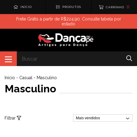
0
INÍCIO
PRODUTOS
CARRINHO
Frete Grátis a partir de R$224,90. Consulte tabela por
estado
Início
-
Casual
-
Masculino
Masculino
Filtrar