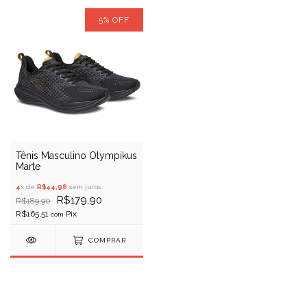
5
%
OFF
Tênis Masculino Olympikus
Marte
4
x de
R$44,98
sem juros
R$179,90
R$189,90
R$165,51
com
COMPRAR