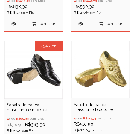
4
x de
R$159,73
sem juros
Porto Free 071
4
x de
R$147,73
sem juros
R$638,90
R$590,90
R$587,79
R$543,63
com
com
COMPRAR
COMPRAR
25
%
OFF
Sapato de dança
Sapato de dança
masculino bicolor em
masculino em pelica -
pelica - Porto Free 071
Porto Free 051 -
4
x de
R$127,73
sem juros
(Liquidação)
4
x de
R$95,98
sem juros
R$510,90
R$383,90
R$510,90
R$470,03
R$353,19
com
com