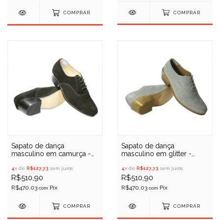
COMPRAR
COMPRAR
Sapato de dança
Sapato de dança
masculino em camurça -
masculino em glitter -
Porto Free 051
Porto Free 051
4
x de
R$127,73
sem juros
4
x de
R$127,73
sem juros
R$510,90
R$510,90
R$470,03
R$470,03
com
com
COMPRAR
COMPRAR