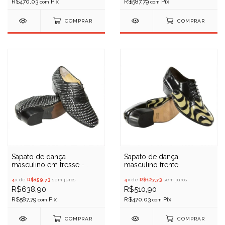
R$587,79
R$470,03
com
com
COMPRAR
COMPRAR
Sapato de dança
Sapato de dança
masculino em tresse -
masculino frente
Porto Free 051
Copacabana - Porto Free
4
x de
R$159,73
sem juros
4
x de
R$127,73
sem juros
R$638,90
R$510,90
R$587,79
R$470,03
com
com
COMPRAR
COMPRAR