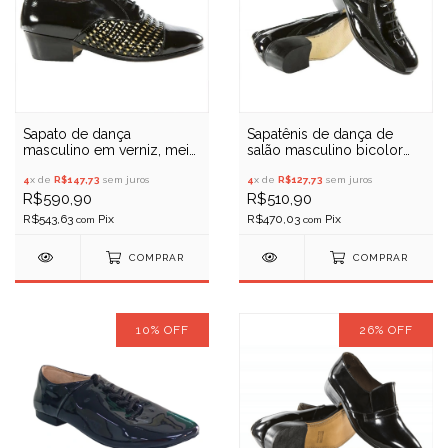
Sapato de dança
Sapatênis de dança de
masculino em verniz, meio
salão masculino bicolor
tresse - Porto Free 051
em verniz - Porto Free 090
4
x de
R$147,73
sem juros
4
x de
R$127,73
sem juros
R$590,90
R$510,90
R$543,63
R$470,03
com
com
COMPRAR
COMPRAR
10
%
OFF
26
%
OFF