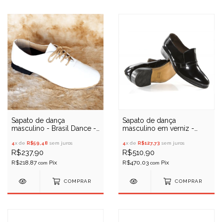
Sapato de dança
Sapato de dança
masculino - Brasil Dance -
masculino em verniz -
SD10
Porto Free 06
4
x de
R$59,48
sem juros
4
x de
R$127,73
sem juros
R$237,90
R$510,90
R$218,87
R$470,03
com
com
COMPRAR
COMPRAR