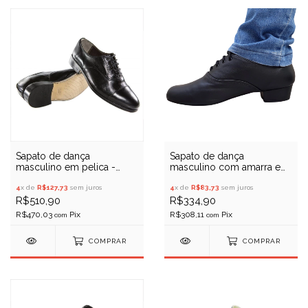
Sapato de dança
Sapato de dança
masculino em pelica -
masculino com amarra em
Porto Free 051
cadarços - Evidence Ballet
4
x de
R$127,73
sem juros
- 00060
4
x de
R$83,73
sem juros
R$510,90
R$334,90
R$470,03
R$308,11
com
com
COMPRAR
COMPRAR