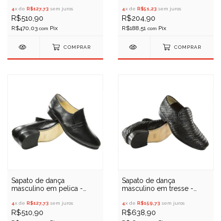
em pelica - Porto Free 064
01
4
x de
R$127,73
sem juros
4
x de
R$51,23
sem juros
R$510,90
R$204,90
R$470,03
R$188,51
com
com
COMPRAR
COMPRAR
Sapato de dança
Sapato de dança
masculino em tresse -
masculino em pelica -
Porto Free 06TP
Porto Free 06
4
x de
R$159,73
sem juros
4
x de
R$127,73
sem juros
R$638,90
R$510,90