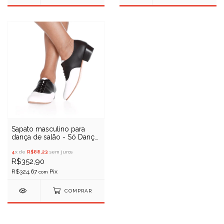
Sapato masculino para
dança de salão - Só Dança
S100
4
x de
R$88,23
sem juros
R$352,90
R$324,67
com
COMPRAR