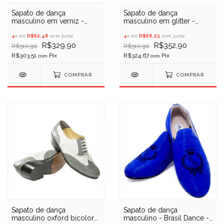
Sapato de dança
Sapato de dança
masculino em verniz -
masculino em glitter -
Porto Free 050 -
Porto Free 051 - Liquidação
Liquidação
4
x de
R$82,48
sem juros
4
x de
R$88,23
sem juros
R$329,90
R$352,90
R$510,90
R$510,90
R$303,51
R$324,67
com
com
COMPRAR
COMPRAR
Sapato de dança
Sapato de dança
masculino oxford bicolor
masculino - Brasil Dance -