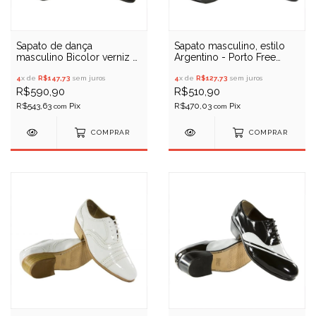
Sapato de dança
Sapato masculino, estilo
masculino Bicolor verniz 2
Argentino - Porto Free
fivelas com lateral tresse -
5470
Porto Free 071
4
x de
R$147,73
sem juros
4
x de
R$127,73
sem juros
R$590,90
R$510,90
R$543,63
R$470,03
com
com
COMPRAR
COMPRAR