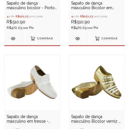
Sapato de dança
Sapato de dança
masculino Bicolor em
masculino bicolor - Porto
verniz - Porto Free 069
Free 6664
4
x de
R$127,73
sem juros
4
x de
R$127,73
sem juros
R$510,90
R$510,90
R$470,03
R$470,03
com
com
COMPRAR
COMPRAR
Sapato de dança
Sapato de dança
masculino em tresse -
masculino Bicolor verniz 3
Porto Free 06TB
fivelas com lateral tresse -