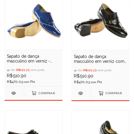
Sapato de dança
Sapato de dança
masculino em verniz -
masculino em verniz com
Porto Free 054
01 friso - Porto Free 06
4
x de
R$127,73
sem juros
4
x de
R$127,73
sem juros
R$510,90
R$510,90
R$470,03
R$470,03
com
com
COMPRAR
COMPRAR