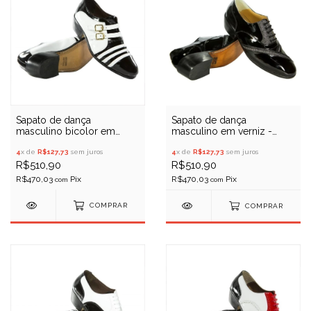
Sapato de dança
Sapato de dança
masculino bicolor em
masculino em verniz -
verniz - Porto Free 071
Porto Free 051
4
x de
R$127,73
sem juros
4
x de
R$127,73
sem juros
R$510,90
R$510,90
R$470,03
R$470,03
com
com
COMPRAR
COMPRAR