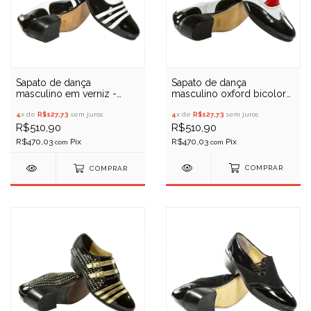
Sapato de dança
Sapato de dança
masculino oxford bicolor
masculino em verniz -
em verniz - Porto Free 064
Porto Free 050
4
x de
R$127,73
sem juros
4
x de
R$127,73
sem juros
R$510,90
R$510,90
R$470,03
R$470,03
com
com
COMPRAR
COMPRAR