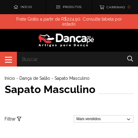
0
INÍCIO
PRODUTOS
CARRINHO
Frete Grátis a partir de R$224,90. Consulte tabela por
estado
Início
-
Dança de Salão
-
Sapato Masculino
Sapato Masculino
Filtrar