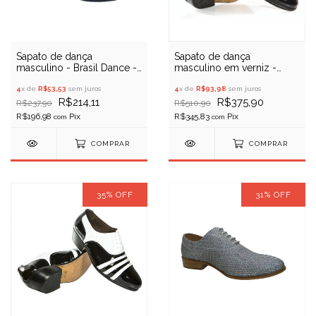
Sapato de dança
Sapato de dança
masculino - Brasil Dance -
masculino em verniz -
SD10 - (Liquidação)
Porto Free 06 -
4
x de
R$53,53
sem juros
(Liquidação)
4
x de
R$93,98
sem juros
R$214,11
R$375,90
R$237,90
R$510,90
R$196,98
R$345,83
com
com
COMPRAR
COMPRAR
35
%
OFF
31
%
OFF