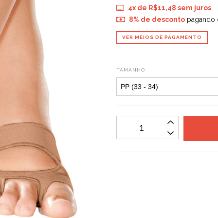
4
x de
R$11,48
sem juros
8% de desconto
pagando 
VER MEIOS DE PAGAMENTO
TAMANHO
Não sei meu CEP