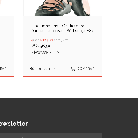
-
Traditional Irish Ghillie para
Dança Irlandesa - Só Dança F80
4
x de
R$64,23
sem juros
R$256,90
R$236,35
com
RAR
DETALHES
COMPRAR
ewsletter