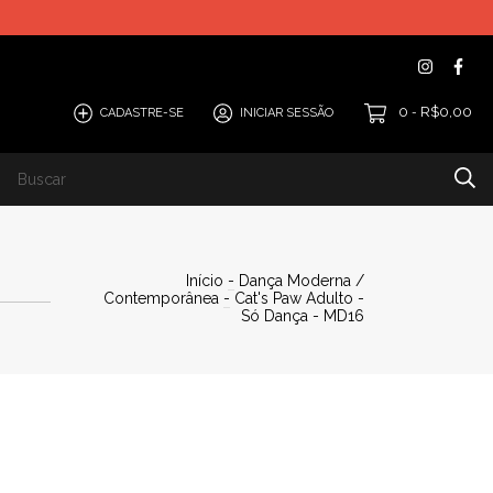
0
R$0,00
CADASTRE-SE
INICIAR SESSÃO
-
Casual
Início
-
Dança Moderna /
Contemporânea
-
Cat's Paw Adulto -
Só Dança - MD16