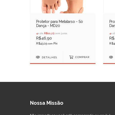
Protetor para Metatarso - Só
Pro
Dança - MD20
Da
4
x de
R$11,73
sem juros
4
x 
R$46,90
R$
R$43,15
R$4
com
DETALHES
COMPRAR
Nossa Missão