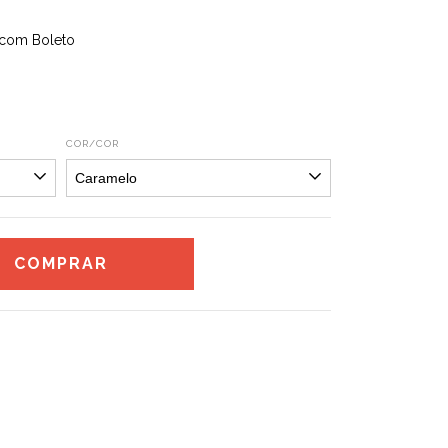
com Boleto
COR/COR
CALCULAR