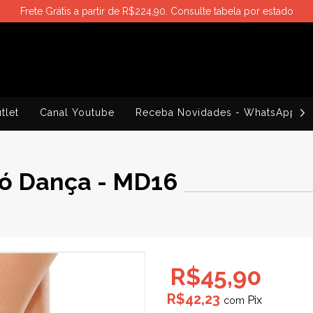
Frete Grátis a partir de R$224,90. Consulte tabela por estado
tlet
Canal Youtube
Receba Novidades - WhatsApp
Só Dança - MD16
R$45,90
R$42,23
com