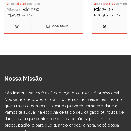
4
x de
R$8,23
sem juros
4
x de
R$31,48
sem juros
R$32,90
R$125,90
R$45,90
R$30,27
R$115,83
com
com
COMPRAR
Nossa Missão
Não importa se você está começando ou se já é profissional.
Nós vamos te proporcionar momentos incríveis antes mesmo
que a música comece a tocar e que você comece a dançar.
Vamos te auxiliar na escolha certa do seu calçado ou roupa de
dança, para que conforto e qualidade não seja sua maior
preocupação, e para que quando chegar a hora, você possa