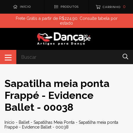
0
INÍCIO
PRODUTOS
CARRINHO
Frete Grátis a partir de R$224,90. Consulte tabela por
estado
Sapatilha meia ponta
Frappé - Evidence
Ballet - 00038
Início
-
Ballet
-
Sapatilhas Meia Ponta
-
Sapatilha meia ponta
Frappé - Evidence Ballet - 00038