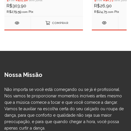
4
x de
R$6,73
sem juros
4
x de
R$75,98
sem juros
R$26,90
R$303,90
R$24,75
R$279,59
com
com
COMPRAR
Nossa Missão
Não importa se você está começando ou se já é profissional.
Nós vamos te proporcionar momentos incríveis antes mesmo
que a música comece a tocar e que você comece a dançar.
Vamos te auxiliar na escolha certa do seu calçado ou roupa de
dança, para que conforto e qualidade não seja sua maior
preocupação, e para que quando chegar a hora, você possa
apenas curtir a dança.