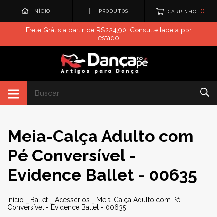
0
INÍCIO
PRODUTOS
CARRINHO
Frete Grátis a partir de R$224,90. Consulte tabela por
estado
Meia-Calça Adulto com
Pé Conversível -
Evidence Ballet - 00635
Início
-
Ballet
-
Acessórios
-
Meia-Calça Adulto com Pé
Conversível - Evidence Ballet - 00635